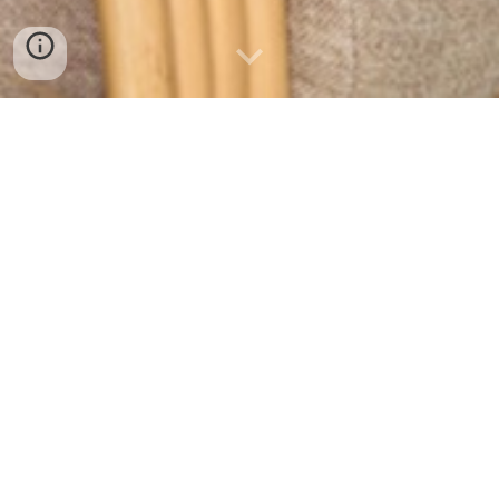
Mode van nu, met de
service van toen!
Wij van Hans mannenmode zijn een speciaalzaak gevestigd
in Schagen. Breed assortiment kleding van casual tot
formele outfits, met aandacht voor kwaliteit en stijl. Het
assortiment omvat merken die bekend staan om hun goede
pasvorm en materialen. Klantgerichtheid en persoonlijke
service zijn belangrijke waarden voor ons, waardoor klanten
goed worden geadviseerd bij hun aankopen.
Kom gezellig langs, ontdek de collectie voor jong en oud.