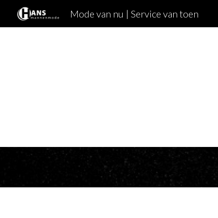
Mode van nu | Service van toen
Sk