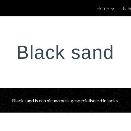
Home
Nie
ip to main content
Skip to navigat
Black sand
Black sand is een nieuw merk gespecialiseerd in jacks.