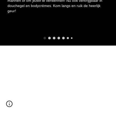
mannen of om jezelf te verwennen! Nu ook verkrijgbaar in
douchegel en bodycrémes. Kom langs en ruik de heerlijk
geur!